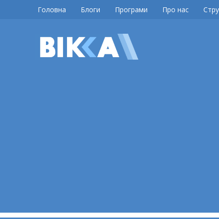
Skip
Головна
Блоги
Програми
Про нас
Стру
to
content
ВІККА
Новини
Черкас