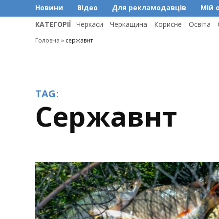
Новини
Відео
Для рекламодавців
Мій 
КАТЕГОРІЇ
Черкаси
Черкащина
Корисне
Освіта
Головна
»
сержавнт
TAG:
сержавнт