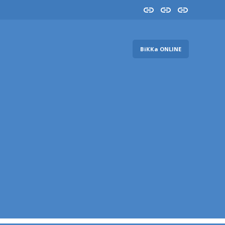
Insta
YouTube
FB
ВіККа ONLINE