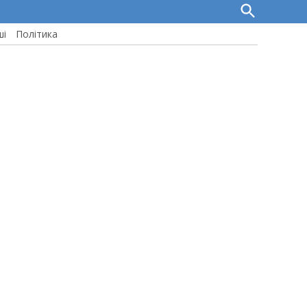
Open
Search
ші
Політика