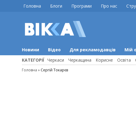
Skip
Головна
Блоги
Програми
Про нас
Стру
to
content
ВІККА
Новини
Черкас
Новини
Відео
Для рекламодавців
Мій 
КАТЕГОРІЇ
Черкаси
Черкащина
Корисне
Освіта
Головна
»
Сергій Токарєв