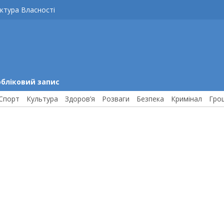
ктура Власності
обліковий запис
Спорт
Культура
Здоров’я
Розваги
Безпека
Кримінал
Гро