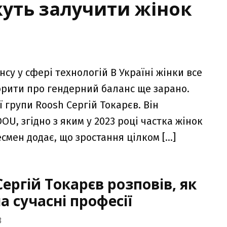
жуть залучити жінок
су у сфері технологій В Україні жінки все
ворити про гендерний баланс ще зарано.
 групи Roosh Сергій Токарєв. Він
U, згідно з яким у 2023 році частка жінок
есмен додає, що зростання цілком […]
ергій Токарєв розповів, як
а сучасні професії
3