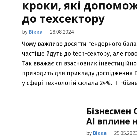
кроки, які допомо
до техсектору
by
Вікка
28.08.2024
Чому важливо досягти гендерного балан
частіше йдуть до tech-сектору, але го
Так вважає співзасновник інвестиційної
приводить для прикладу дослідження DO
у сфері технологій склала 24%. ІТ-бізн
Бізнесмен С
AI вплине н
by
Вікка
25.05.202