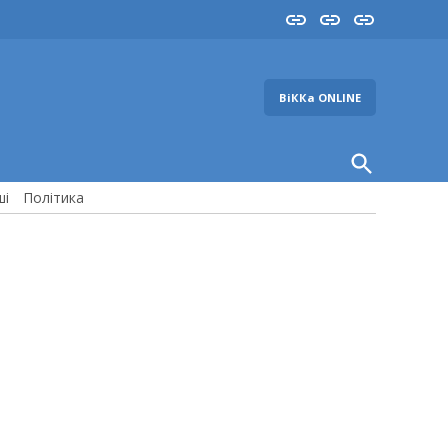
Insta
YouTube
FB
ВіККа ONLINE
Open
Search
ші
Політика