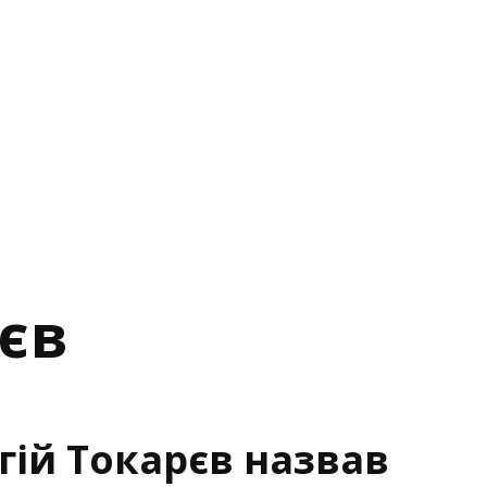
рєв
гій Токарєв назвав