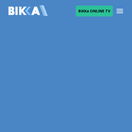
Skip
Me
ВіККа ONLINE TV
to
ВІККА
content