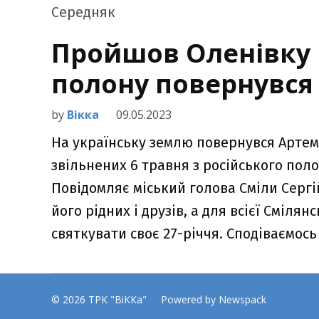
Пройшов Оленівку і
полону повернувся
by
Вікка
09.05.2023
На українську землю повернувся Артем
звільнених 6 травня з російського поло
Повідомляє міський голова Сміли Сергі
його рідних і друзів, а для всієї Сміля
святкувати своє 27-річчя. Сподіваємось
© 2026 ТРК "ВіККа"
Powered by Newspack