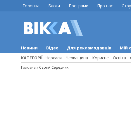
Skip
Головна
Блоги
Програми
Про нас
Стру
to
content
ВІККА
Новини
Черкас
Новини
Відео
Для рекламодавців
Мій 
КАТЕГОРІЇ
Черкаси
Черкащина
Корисне
Освіта
Головна
»
Сергій Середняк