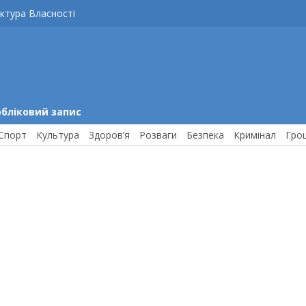
ктура Власності
обліковий запис
Спорт
Культура
Здоров’я
Розваги
Безпека
Кримінал
Гро