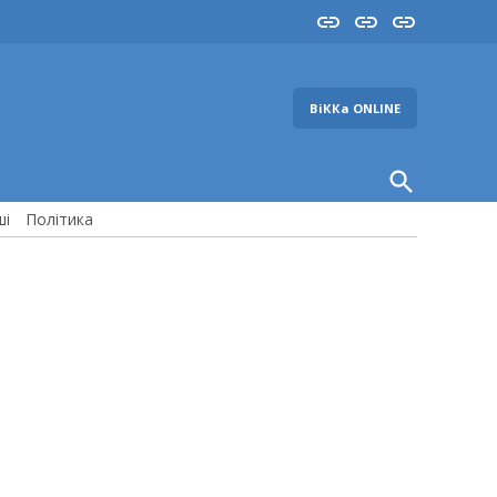
Insta
YouTube
FB
ВіККа ONLINE
Open
Search
ші
Політика