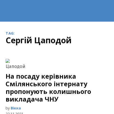
TAG:
Сергій Цаподой
На посаду керівника
Смілянського інтернату
пропонують колишнього
викладача ЧНУ
by
Вікка
22.11.2021