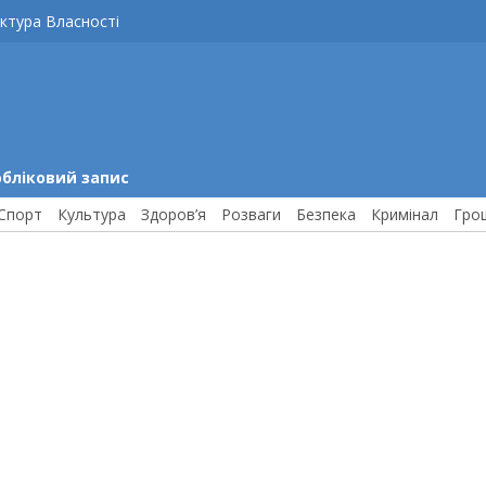
ктура Власності
обліковий запис
Спорт
Культура
Здоров’я
Розваги
Безпека
Кримінал
Гро