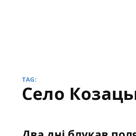
TAG:
село Козаць
Два дні блукав пол