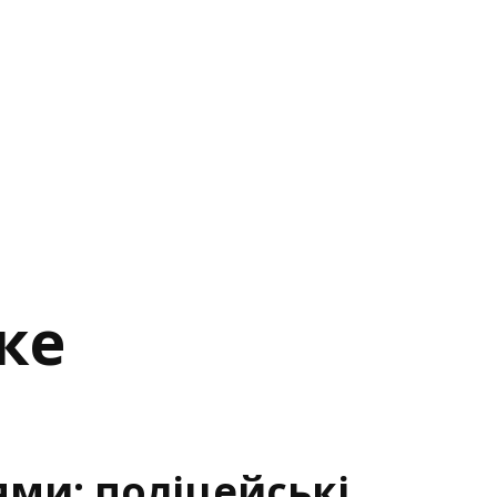
ке
ями: поліцейські