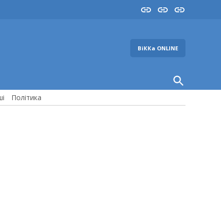
Insta
YouTube
FB
ВіККа ONLINE
Open
Search
ші
Політика