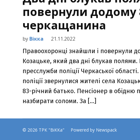
повернули додому 
черкащанина
by
Вікка
21.11.2022
Правоохоронці знайшли і повернули до
Козацьке, який два дні блукав полями.
пресслужби поліції Черкаської області.
поліції звернулися жителі села Козацьк
83-річний батько. Пенсіонер в обідню 
назбирати соломи. За […]
© 2026 ТРК "ВіККа"
Powered by Newspack