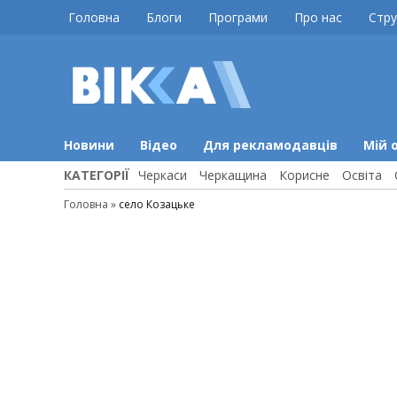
Skip
Головна
Блоги
Програми
Про нас
Стру
to
content
ВІККА
Новини
Черкас
Новини
Відео
Для рекламодавців
Мій 
КАТЕГОРІЇ
Черкаси
Черкащина
Корисне
Освіта
Головна
»
село Козацьке