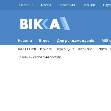
Skip
Головна
Блоги
Програми
Про нас
Стру
to
content
ВІККА
Новини
Черкас
Новини
Відео
Для рекламодавців
Мій 
КАТЕГОРІЇ
Черкаси
Черкащина
Корисне
Освіта
Головна
»
сексуальні послуги