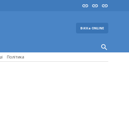
Insta
YouTube
FB
ВіККа ONLINE
Open
Search
ші
Політика