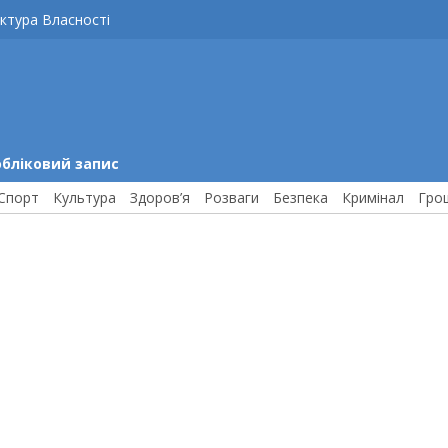
ктура Власності
обліковий запис
Спорт
Культура
Здоров’я
Розваги
Безпека
Кримінал
Гро