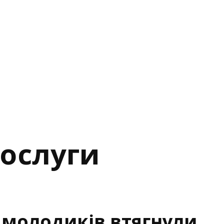
послуги
 молодиків втягнули