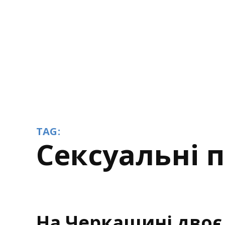
TAG:
сексуальні 
На Черкащині двоє