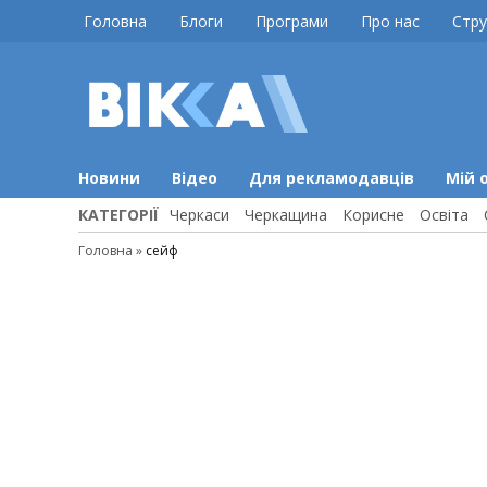
Skip
Головна
Блоги
Програми
Про нас
Стру
to
content
ВІККА
Новини
Черкас
Новини
Відео
Для рекламодавців
Мій 
КАТЕГОРІЇ
Черкаси
Черкащина
Корисне
Освіта
Головна
»
сейф