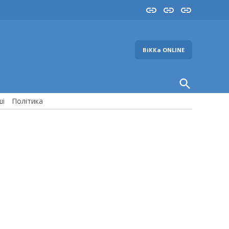
Insta
YouTube
FB
ВіККа ONLINE
Open
Search
ші
Політика