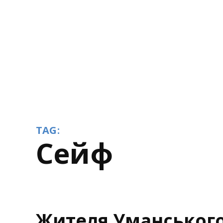
TAG:
сейф
Жителя Уманського