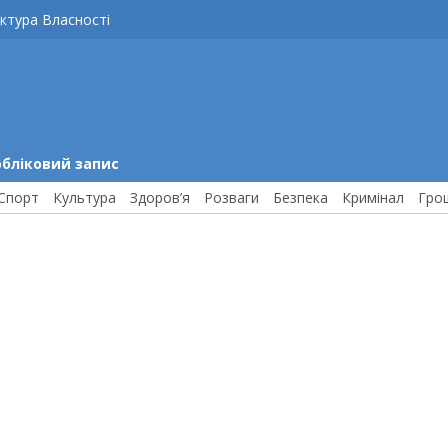
ктура Власності
обліковий запис
Спорт
Культура
Здоров’я
Розваги
Безпека
Кримінал
Гро