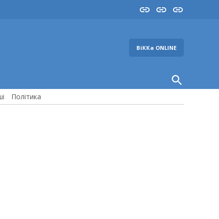
Insta
YouTube
FB
ВіККа ONLINE
Open
Search
ші
Політика