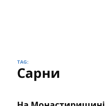
TAG:
Сарни
На Монастирищині