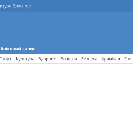
ктура Власності
обліковий запис
Спорт
Культура
Здоров’я
Розваги
Безпека
Кримінал
Гро