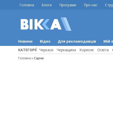
Skip
Головна
Блоги
Програми
Про нас
Стру
to
content
ВІККА
Новини
Черкас
Новини
Відео
Для рекламодавців
Мій 
КАТЕГОРІЇ
Черкаси
Черкащина
Корисне
Освіта
Головна
»
Сарни