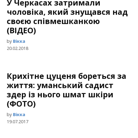
У Черкасах затримали
чоловіка, який знущався над
своєю співмешканкою
(ВІДЕО)
by
Вікка
20.02.2018
Крихітне цуценя бореться за
життя: уманський садист
здер із нього шмат шкіри
(ФОТО)
by
Вікка
19.07.2017