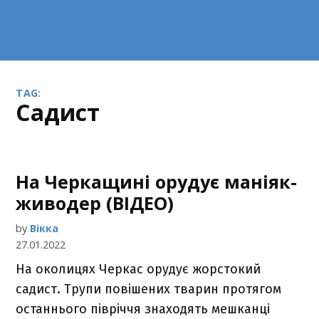
TAG:
садист
На Черкащині орудує маніяк-
живодер (ВІДЕО)
by
Вікка
27.01.2022
На околицях Черкас орудує жорстокий
садист. Трупи повішених тварин протягом
останнього півріччя знаходять мешканці