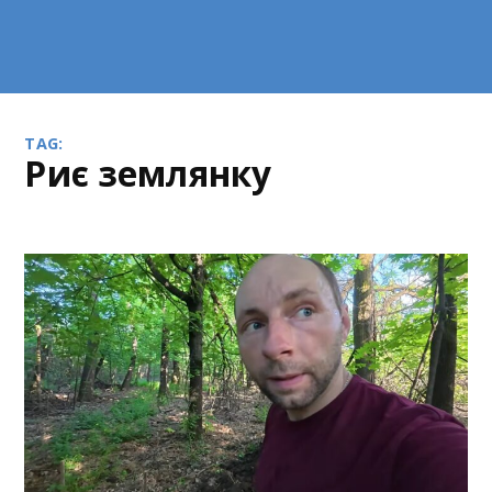
TAG:
риє землянку