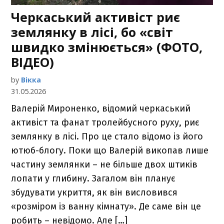
Черкаський активіст риє
землянку в лісі, бо «світ
швидко змінюється» (ФОТО,
ВІДЕО)
by
Вікка
31.05.2026
Валерій Мироненко, відомий черкаський
активіст та фанат тролейбусного руху, риє
землянку в лісі. Про це стало відомо із його
ютюб-блогу. Поки що Валерій викопав лише
частину землянки – не більше двох штиків
лопати у глибину. Загалом він планує
збудувати укриття, як він висловився
«розміром із ванну кімнату». Де саме він це
робить – невідомо. Але […]