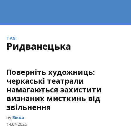
TAG:
Ридванецька
Поверніть художниць:
черкаські театрали
намагаються захистити
визнаних мисткинь від
звільнення
by
Вікка
14.04.2025