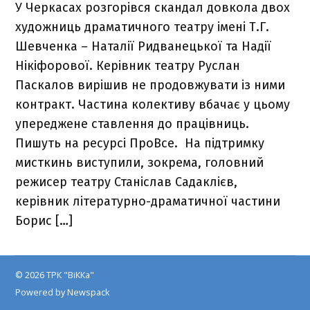
У Черкасах розгорівся скандал довкола двох
художниць драматичного театру імені Т.Г.
Шевченка – Наталії Ридванецької та Надії
Нікіфорової. Керівник театру Руслан
Паскалов вирішив не продовжувати із ними
контракт. Частина колективу вбачає у цьому
упереджене ставлення до працівниць.
Пишуть на ресурсі ПроВсе. На підтримку
мисткинь виступили, зокрема, головний
режисер театру Станіслав Садаклієв,
керівник літературно-драматичної частини
Борис […]
© 2026 ТРК "ВіККа"
Powered by Newspack