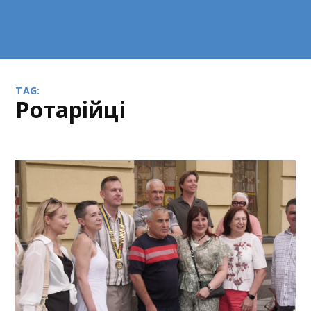
TAG:
ротарійці