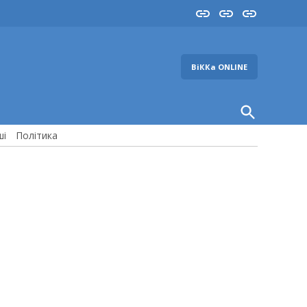
Insta
YouTube
FB
ВіККа ONLINE
Open
Search
ші
Політика