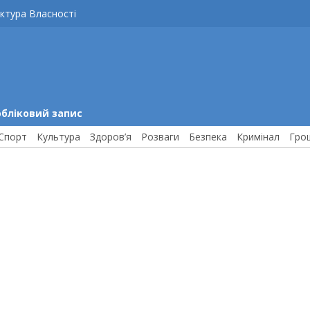
ктура Власності
обліковий запис
Спорт
Культура
Здоров’я
Розваги
Безпека
Кримінал
Гро