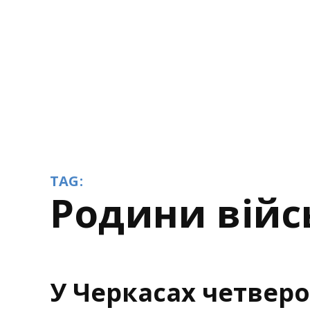
TAG:
родини вій
У Черкасах четверо