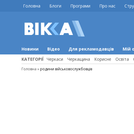
Skip
Головна
Блоги
Програми
Про нас
Стру
to
content
ВІККА
Новини
Черкас
Новини
Відео
Для рекламодавців
Мій 
КАТЕГОРІЇ
Черкаси
Черкащина
Корисне
Освіта
Головна
»
родини військовослужбовців