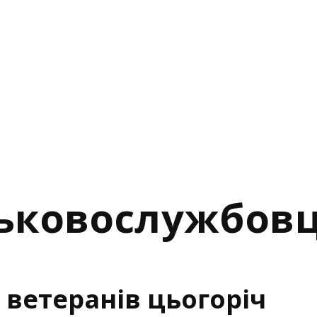
ськовослужбовц
 ветеранів цьогоріч