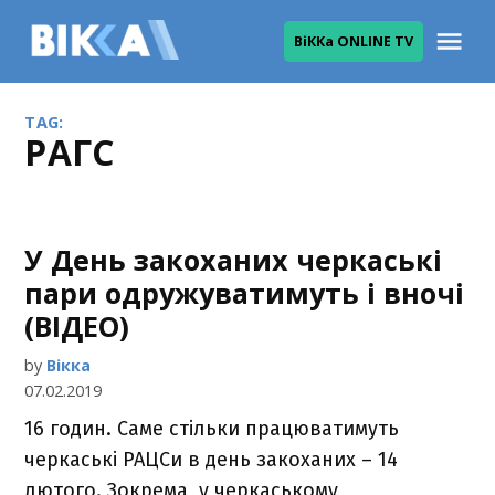
Skip
Me
ВіККа ONLINE TV
to
ВІККА
content
TAG:
РАГС
У День закоханих черкаські
пари одружуватимуть і вночі
(ВІДЕО)
by
Вікка
07.02.2019
16 годин. Саме стільки працюватимуть
черкаські РАЦСи в день закоханих – 14
лютого. Зокрема, у черкаському,