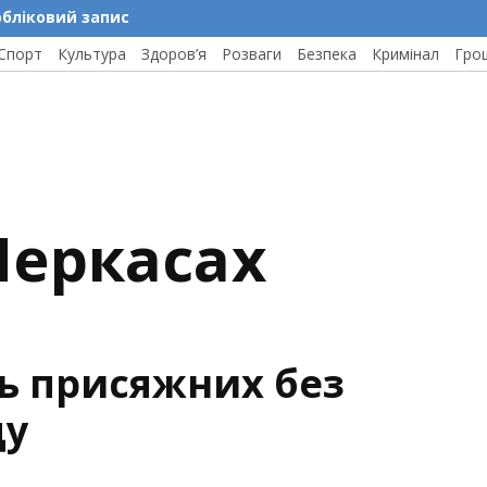
обліковий запис
Спорт
Культура
Здоров’я
Розваги
Безпека
Кримінал
Гро
 Черкасах
ь присяжних без
ду