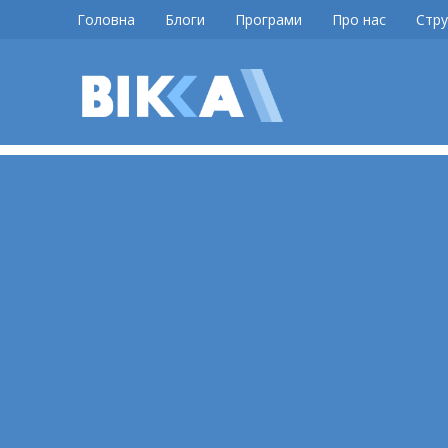
Skip
Головна
Блоги
Програми
Про нас
Стру
to
content
ВІККА
Новини
Черкас