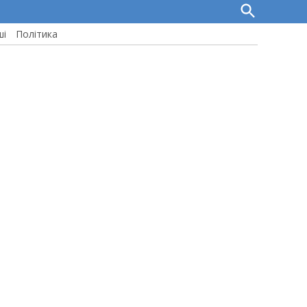
Open
Search
ші
Політика