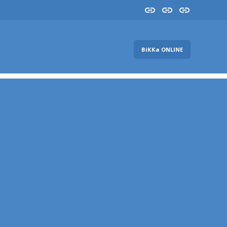
Insta
YouTube
FB
ВіККа ONLINE