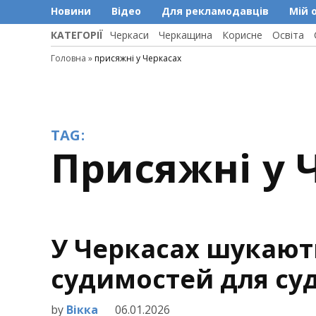
Новини
Відео
Для рекламодавців
Мій 
КАТЕГОРІЇ
Черкаси
Черкащина
Корисне
Освіта
Головна
»
присяжні у Черкасах
TAG:
присяжні у
У Черкасах шукают
судимостей для су
by
Вікка
06.01.2026