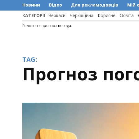
Новини
Відео
Для рекламодавців
Мій 
КАТЕГОРІЇ
Черкаси
Черкащина
Корисне
Освіта
Головна
»
прогноз погода
TAG:
прогноз пог