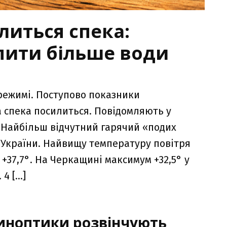
литься спека:
пити більше води
режимі. Поступово показники
а спека посилиться. Повідомляють у
. Найбільш відчутний гарячий «подих
і України. Найвищу температуру повітря
 +37,7°. На Черкащині максимум +32,5° у
 4 […]
синоптики розвінчують