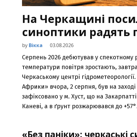
На Черкащині поси
синоптики радять 
by
Вікка
03.08.2026
Серпень 2026 дебютував у спекотному 
температури повітря зростають, завтр
Черкаському центрі гідрометеорології
Африки» вчора, 2 серпня, був на заход
зафіксовано у м. Хуст, що на Закарпатті
Каневі, а в ґрунт розжарювався до +57°.
«Без паніки»: черкаські 