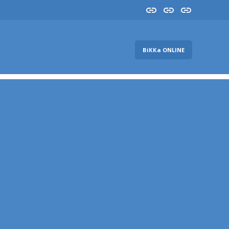
Insta
YouTube
FB
ВіККа ONLINE