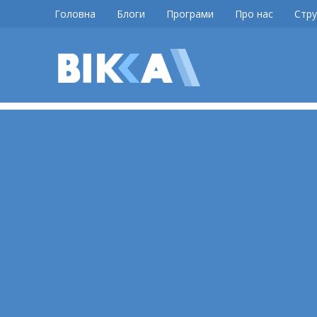
Skip
Головна
Блоги
Програми
Про нас
Стру
to
content
ВІККА
Новини
Черкас