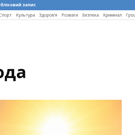
обліковий запис
Спорт
Культура
Здоров’я
Розваги
Безпека
Кримінал
Гро
ода