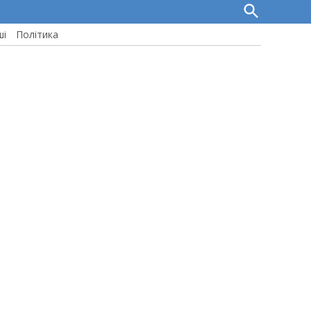
Open
Search
ші
Політика