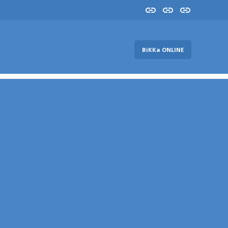
Insta
YouTube
FB
ВіККа ONLINE