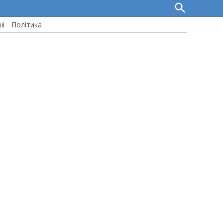
Open
Search
ші
Політика