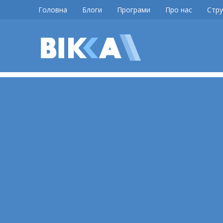
Skip
Головна
Блоги
Програми
Про нас
Стру
to
content
ВІККА
Новини
Черкас