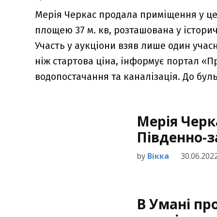
Мерія Черкас продала приміщення у цен
площею 37 м. кв, розташована у історич
Участь у аукціони взяв лише один учас
ніж стартова ціна, інформує портал «П
водопостачання та каналізація. До бул
Мерія Черк
Південно-з
by
Вікка
30.06.202
В Умані пр