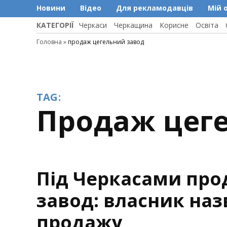
Новини
Відео
Для рекламодавців
Мій 
КАТЕГОРІЇ
Черкаси
Черкащина
Корисне
Освіта
Головна
»
продаж цегельний завод
TAG:
продаж цег
Під Черкасами про
завод: власник на
продажу