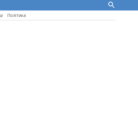
Open
Search
ші
Політика