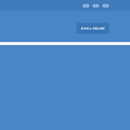
Insta
YouTube
FB
ВіККа ONLINE