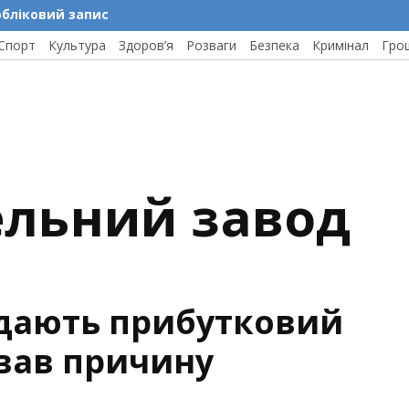
обліковий запис
Спорт
Культура
Здоров’я
Розваги
Безпека
Кримінал
Гро
ельний завод
дають прибутковий
звав причину