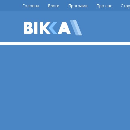
Skip
Головна
Блоги
Програми
Про нас
Стру
to
content
ВІККА
Новини
Черкас