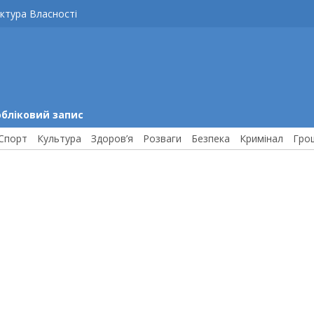
ктура Власності
обліковий запис
Спорт
Культура
Здоров’я
Розваги
Безпека
Кримінал
Гро