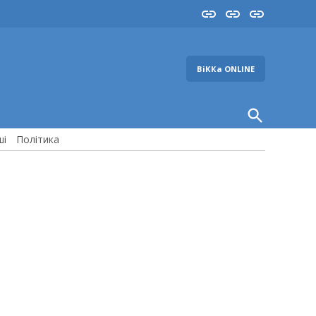
Insta
YouTube
FB
ВіККа ONLINE
Open
Search
ші
Політика