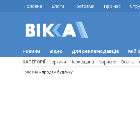
Skip
Головна
Блоги
Програми
Про нас
Стру
to
content
ВІККА
Новини
Черкас
Новини
Відео
Для рекламодавців
Мій 
КАТЕГОРІЇ
Черкаси
Черкащина
Корисне
Освіта
Головна
»
продаж будинку