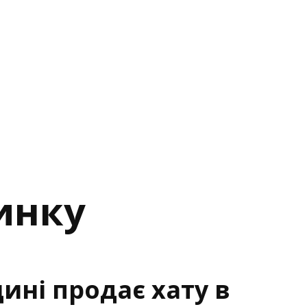
инку
ині продає хату в