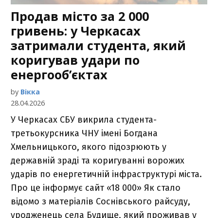
Продав місто за 2 000
гривень: у Черкасах
затримали студента, який
коригував удари по
енергооб’єктах
by
Вікка
28.04.2026
У Черкасах СБУ викрила студента-
третьокурсника ЧНУ імені Богдана
Хмельницького, якого підозрюють у
державній зраді та коригуванні ворожих
ударів по енергетичній інфраструктурі міста.
Про це інформує сайт «18 000» Як стало
відомо з матеріалів Соснівського райсуду,
уродженець села Будище, який проживав у