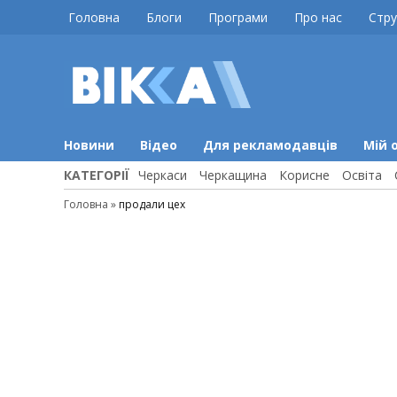
Skip
Головна
Блоги
Програми
Про нас
Стру
to
content
ВІККА
Новини
Черкас
Новини
Відео
Для рекламодавців
Мій 
КАТЕГОРІЇ
Черкаси
Черкащина
Корисне
Освіта
Головна
»
продали цех