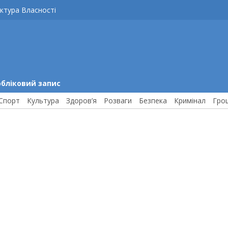
ктура Власності
обліковий запис
Спорт
Культура
Здоров’я
Розваги
Безпека
Кримінал
Гро