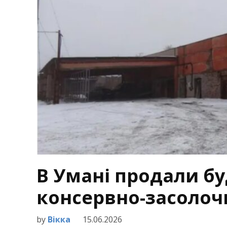
В Умані продали б
консервно-засолоч
by
Вікка
15.06.2026