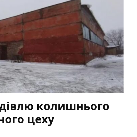
удівлю колишнього
ного цеху