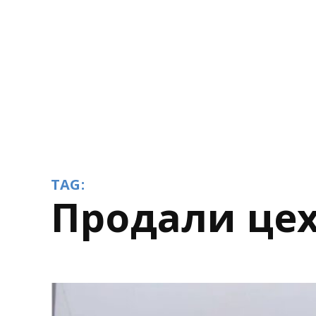
TAG:
продали це