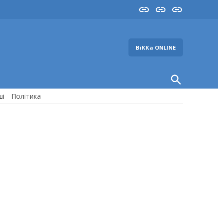
Insta
YouTube
FB
ВіККа ONLINE
Open
Search
ші
Політика