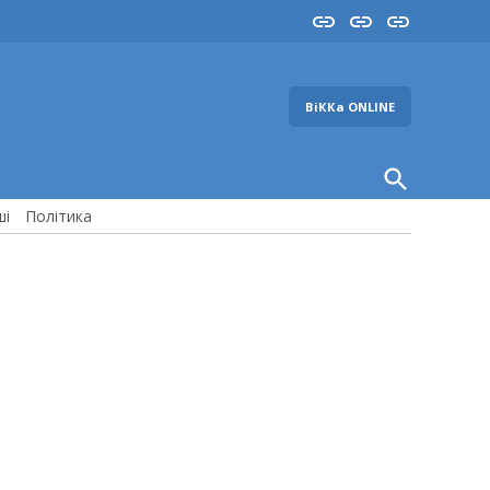
Insta
YouTube
FB
ВіККа ONLINE
Open
Search
ші
Політика