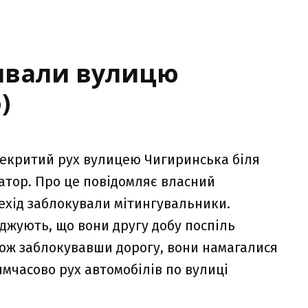
ивали вулицю
)
ерекритий рух вулицею Чигиринська біля
атор. Про це повідомляє власний
ехід заблокували мітингувальники.
джують, що вони другу добу поспіль
ож заблокувавши дорогу, вони намагалися
имчасово рух автомобілів по вулиці