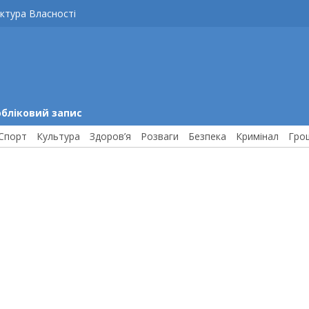
ктура Власності
обліковий запис
Спорт
Культура
Здоров’я
Розваги
Безпека
Кримінал
Гро