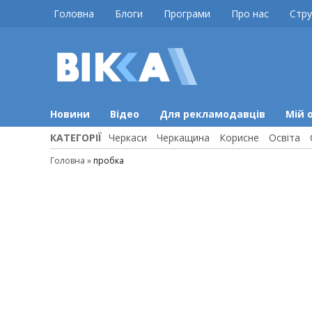
Skip
Головна
Блоги
Програми
Про нас
Стру
to
content
ВІККА
Новини
Черкас
Новини
Відео
Для рекламодавців
Мій 
КАТЕГОРІЇ
Черкаси
Черкащина
Корисне
Освіта
Головна
»
пробка