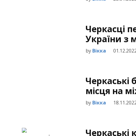
Черкасці п
України з 
by
Вікка
01.12.202
Черкаські 
місця на м
by
Вікка
18.11.202
Черкаські 