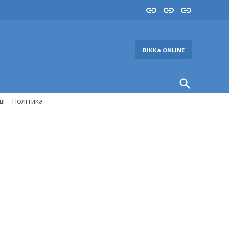
Insta
YouTube
FB
ВіККа ONLINE
Open
Search
ші
Політика