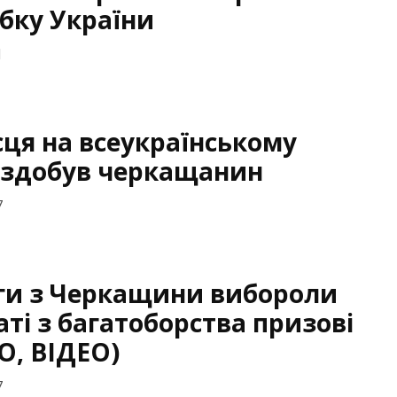
убку України
1
сця на всеукраїнському
 здобув черкащанин
7
ги з Черкащини вибороли
аті з багатоборства призові
О, ВІДЕО)
7