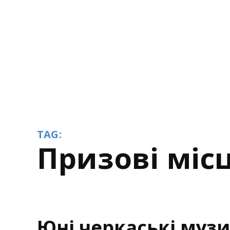
TAG:
призові міс
Юні черкаські муз