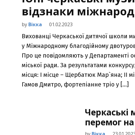
відзнаки міжнарод
by
Вікка
01.02.2023
Вихованці Черкаської дитячої школи ми
у Міжнародному благодійному двотурово
Про це повідомляють у Департаменті ос
міської ради. За результатами конкурсу
місця: І місце – Щербатюк Мар`яна; ІІ м
Гамов Дмитро, фортепіанне тріо у […]
Черкаські 
перемог на
by
Вікка
23.01.202