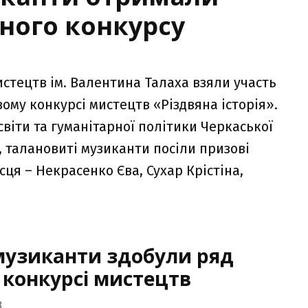
ного конкурсу
стецтв ім. Валентина Талаха взяли участь
му конкурсі мистецтв «Різдвяна історія».
віти та гуманітарної політики Черкаської
, талановиті музиканти посіли призові
ісця – Некрасенко Єва, Сухар Крістіна,
музиканти здобули ряд
 конкурсі мистецтв
3