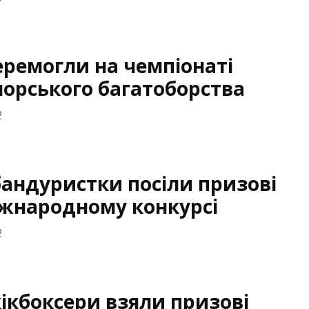
еремогли на чемпіонаті
морського багатоборства
2
бандуристки посіли призові
іжнародному конкурсі
2
кікбоксери взяли призові