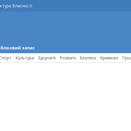
ктура Власності
обліковий запис
Спорт
Культура
Здоров’я
Розваги
Безпека
Кримінал
Гро