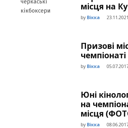
місця на К
by
Вікка
23.11.202
Призові мі
чемпіонаті
by
Вікка
05.07.201
Юні кіноло
на чемпіон
місця (ФОТ
by
Вікка
08.06.201