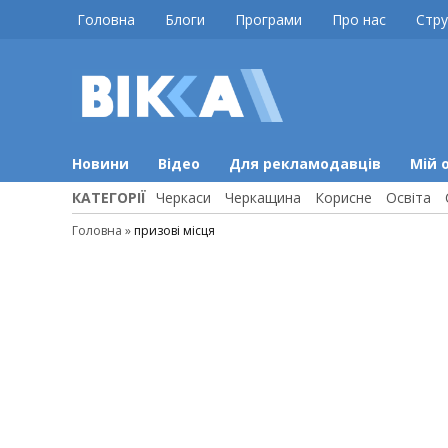
Skip
Головна
Блоги
Програми
Про нас
Стру
to
content
ВІККА
Новини
Черкас
Новини
Відео
Для рекламодавців
Мій 
КАТЕГОРІЇ
Черкаси
Черкащина
Корисне
Освіта
Головна
»
призові місця