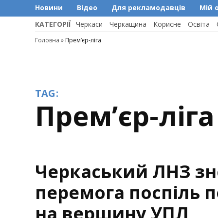
Новини
Відео
Для рекламодавців
Мій 
КАТЕГОРІЇ
Черкаси
Черкащина
Корисне
Освіта
Головна
»
Прем’єр-ліга
TAG:
Прем’єр-ліга
Черкаський ЛНЗ зно
перемога поспіль 
на вершину УПЛ