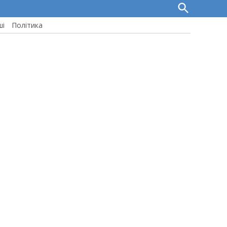
Open
Search
ші
Політика