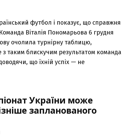
аїнський футбол і показує, що справжня
 Команда Віталія Пономарьова 6 грудня
нову очолила турнірну таблицю,
 з таким блискучим результатом команда
доводячи, що їхній успіх — не
піонат України може
ізніше запланованого
1