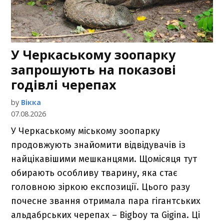
У Черкаському зоопарку
запрошують на показові
годівлі черепах
by
Вікка
07.08.2026
У Черкаському міському зоопарку
продовжують знайомити відвідувачів із
найцікавішими мешканцями. Щомісяця тут
обирають особливу тварину, яка стає
головною зіркою експозиції. Цього разу
почесне звання отримала пара гігантських
альдабрських черепах – Bigboy та Gigina. Ці