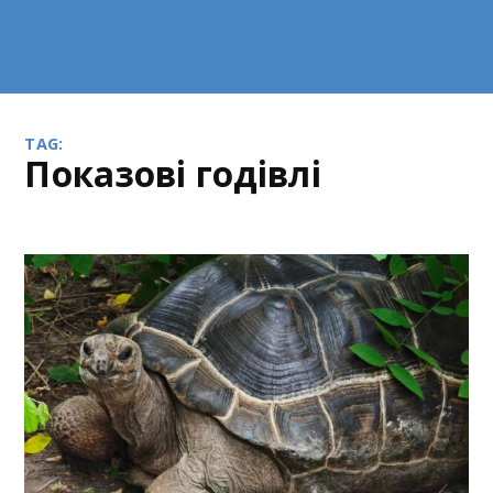
TAG:
показові годівлі