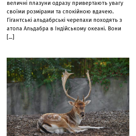
величні плазуни одразу привертають увагу
своїми розмірами та спокійною вдачею.
Гігантські альдабрські черепахи походять з
атола Альдабра в Індійському океані. Вони
[…]