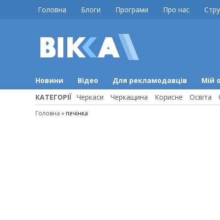
Skip
Головна
Блоги
Програми
Про нас
Стру
to
content
ВІККА
Новини
Черкас
Новини
Відео
Для рекламодавців
Мій 
КАТЕГОРІЇ
Черкаси
Черкащина
Корисне
Освіта
Головна
»
печінка