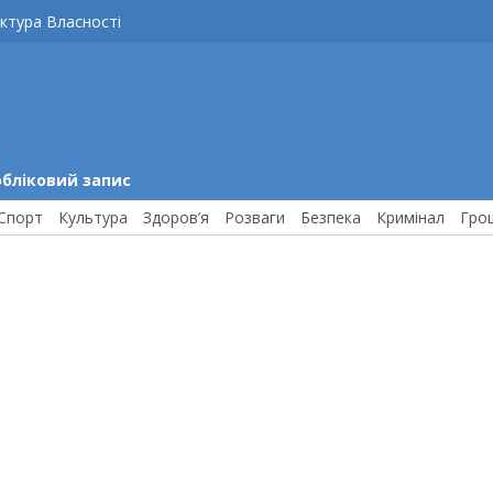
ктура Власності
обліковий запис
Спорт
Культура
Здоров’я
Розваги
Безпека
Кримінал
Гро