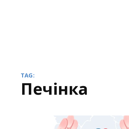
TAG:
печінка