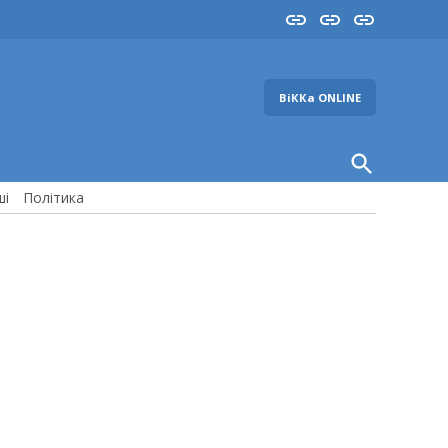
Insta
YouTube
FB
ВіККа ONLINE
Open
Search
ші
Політика