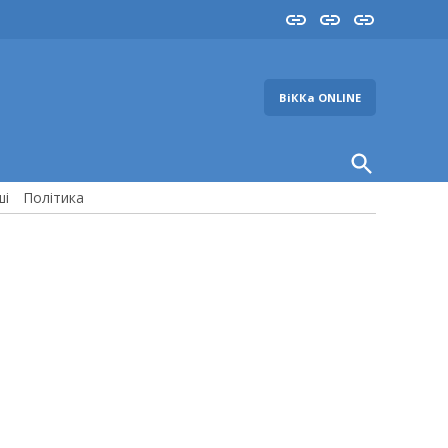
Insta
YouTube
FB
ВіККа ONLINE
Open
Search
ші
Політика