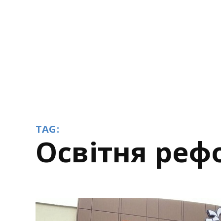
TAG:
освітня ре