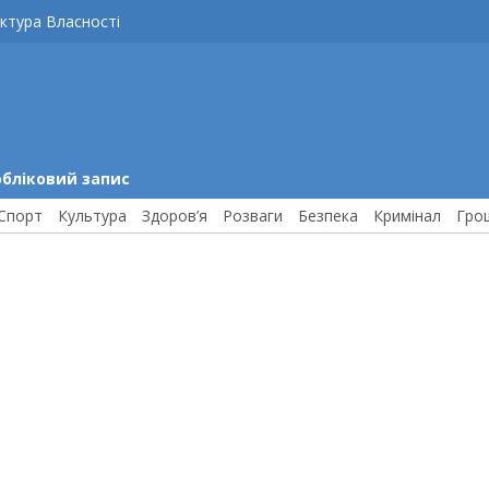
ктура Власності
обліковий запис
Спорт
Культура
Здоров’я
Розваги
Безпека
Кримінал
Гро