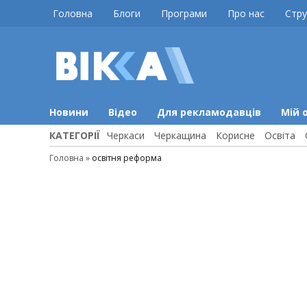
Skip
Головна
Блоги
Програми
Про нас
Стру
to
content
ВІККА
Новини
Черкас
Новини
Відео
Для рекламодавців
Мій 
КАТЕГОРІЇ
Черкаси
Черкащина
Корисне
Освіта
Головна
»
освітня реформа