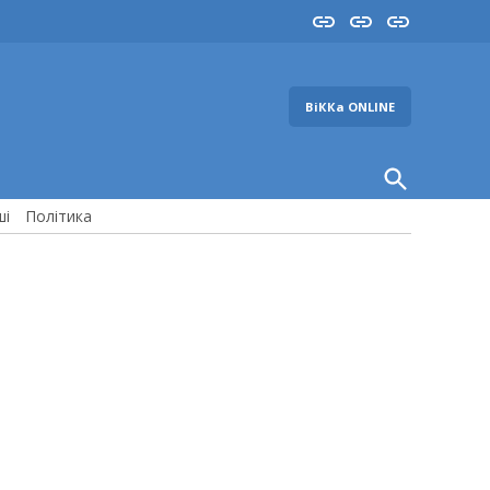
Insta
YouTube
FB
ВіККа ONLINE
Open
Search
ші
Політика