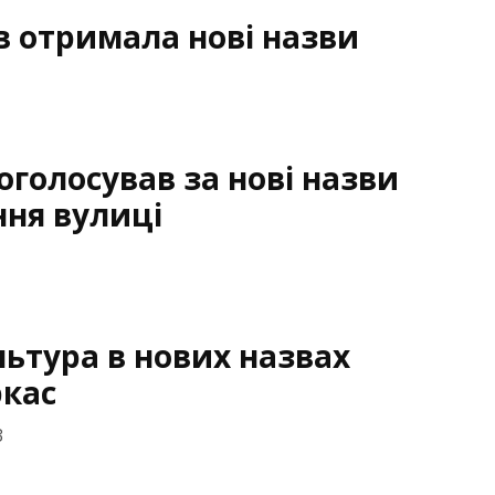
в отримала нові назви
голосував за нові назви
ння вулиці
ультура в нових назвах
ркас
3