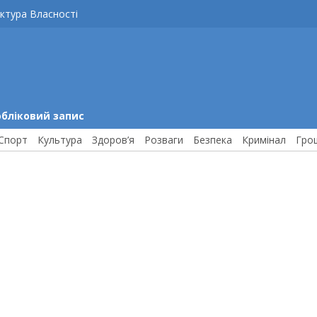
ктура Власності
обліковий запис
Спорт
Культура
Здоров’я
Розваги
Безпека
Кримінал
Гро