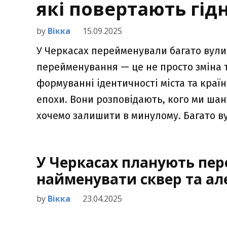
які повертають гідн
by
Вікка
15.09.2025
У Черкасах перейменували багато вули
перейменування — це не просто зміна 
формуванні ідентичності міста та краї
епохи. Вони розповідають, кого ми шан
хочемо залишити в минулому. Багато ву
У Черкасах планують пер
найменувати сквер та а
by
Вікка
23.04.2025