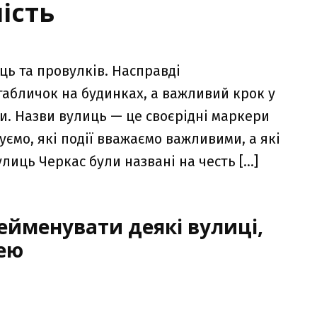
ість
ць та провулків. Насправді
табличок на будинках, а важливий крок у
ни. Назви вулиць — це своєрідні маркери
уємо, які події вважаємо важливими, а які
лиць Черкас були названі на честь […]
ейменувати деякі вулиці,
лею