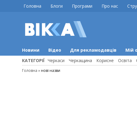
Skip
Головна
Блоги
Програми
Про нас
Стру
to
content
ВІККА
Новини
Черкас
Новини
Відео
Для рекламодавців
Мій 
КАТЕГОРІЇ
Черкаси
Черкащина
Корисне
Освіта
Головна
»
нові назви