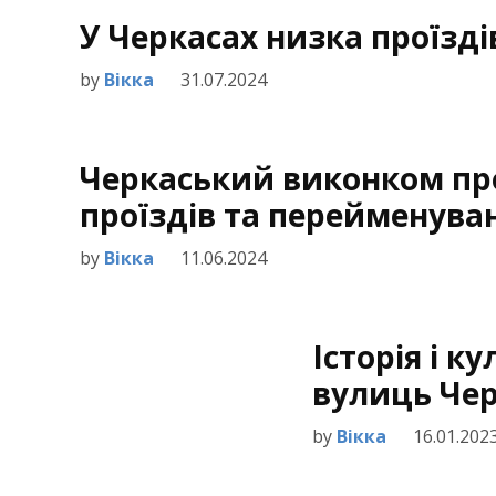
У Черкасах низка проїзді
by
Вікка
31.07.2024
Черкаський виконком про
проїздів та перейменува
by
Вікка
11.06.2024
Історія і к
вулиць Че
by
Вікка
16.01.202