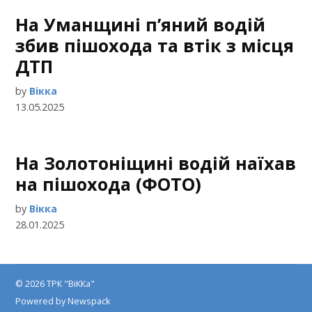
На Уманщині п’яний водій
збив пішохода та втік з місця
ДТП
by
Вікка
13.05.2025
На Золотоніщині водій наїхав
на пішохода (ФОТО)
by
Вікка
28.01.2025
© 2026 ТРК "ВіККа"
Powered by Newspack