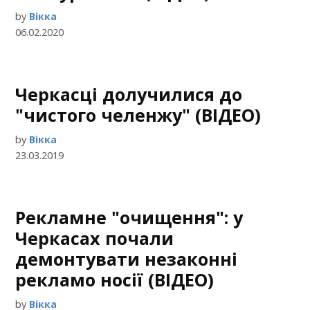
by
Вікка
06.02.2020
Черкасці долучилися до
"чистого челенжу" (ВІДЕО)
by
Вікка
23.03.2019
Рекламне "очищення": у
Черкасах почали
демонтувати незаконні
рекламо носії (ВІДЕО)
by
Вікка