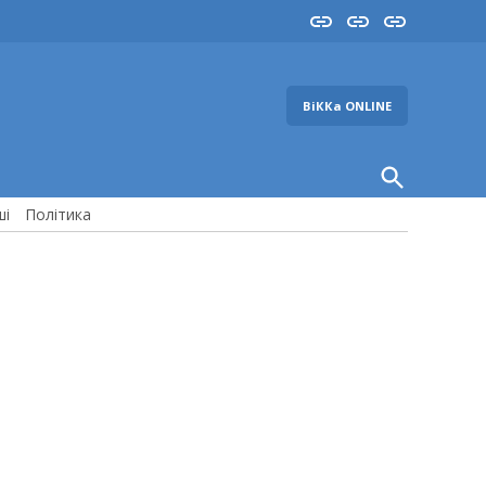
Insta
YouTube
FB
ВіККа ONLINE
Open
Search
ші
Політика