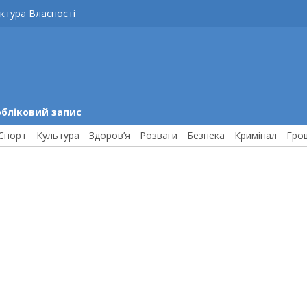
ктура Власності
обліковий запис
Спорт
Культура
Здоров’я
Розваги
Безпека
Кримінал
Гро