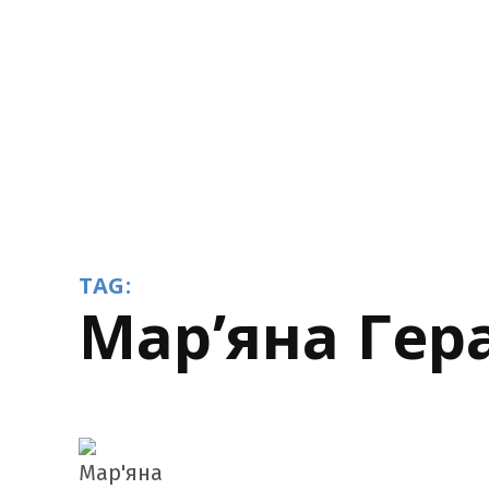
TAG:
Мар’яна Ге