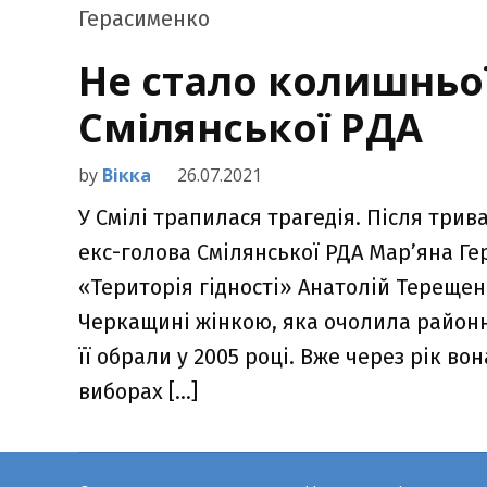
Не стало колишньо
Смілянської РДА
by
Вікка
26.07.2021
У Смілі трапилася трагедія. Після три
екс-голова Смілянської РДА Мар’яна Ге
«Територія гідності» Анатолій Тереще
Черкащині жінкою, яка очолила районн
її обрали у 2005 році. Вже через рік 
виборах […]