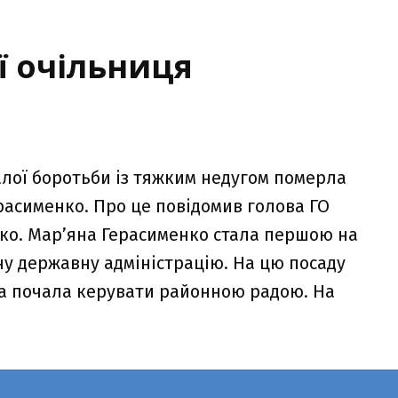
ї очільниця
валої боротьби із тяжким недугом померла
расименко. Про це повідомив голова ГО
нко. Мар’яна Герасименко стала першою на
у державну адміністрацію. На цю посаду
вона почала керувати районною радою. На