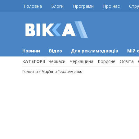
Skip
Головна
Блоги
Програми
Про нас
Стру
to
content
ВІККА
Новини
Черкас
Новини
Відео
Для рекламодавців
Мій 
КАТЕГОРІЇ
Черкаси
Черкащина
Корисне
Освіта
Головна
»
Мар’яна Герасименко