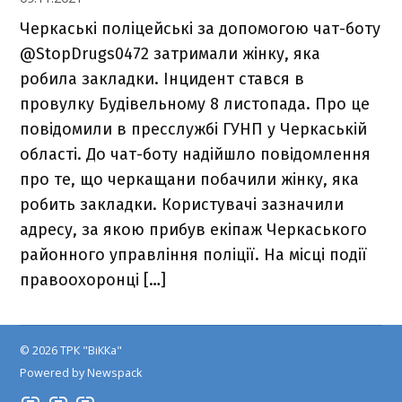
Черкаські поліцейські за допомогою чат-боту
@StopDrugs0472 затримали жінку, яка
робила закладки. Інцидент стався в
провулку Будівельному 8 листопада. Про це
повідомили в пресслужбі ГУНП у Черкаській
області. До чат-боту надійшло повідомлення
про те, що черкащани побачили жінку, яка
робить закладки. Користувачі зазначили
адресу, за якою прибув екіпаж Черкаського
районного управління поліції. На місці події
правоохоронці […]
© 2026 ТРК "ВіККа"
Powered by Newspack
Insta
YouTube
FB