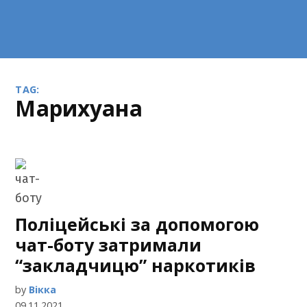
TAG:
марихуана
Поліцейські за допомогою
чат-боту затримали
“закладчицю” наркотиків
by
Вікка
09.11.2021