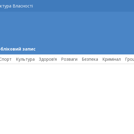
ктура Власності
обліковий запис
Спорт
Культура
Здоров’я
Розваги
Безпека
Кримінал
Гро