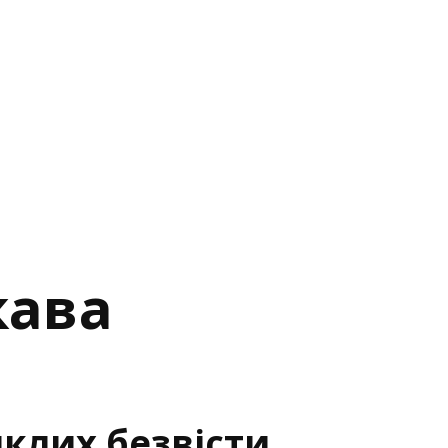
кава
иклих безвісти