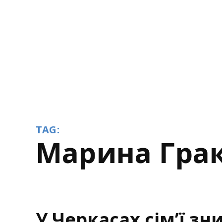
TAG:
Марина Гра
У Черкасах сім’ї зн