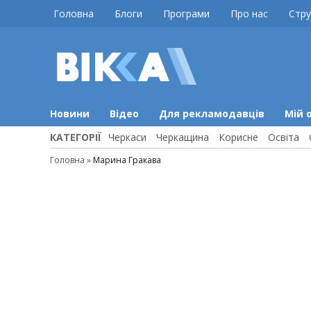
Skip
Головна
Блоги
Програми
Про нас
Стру
to
content
ВІККА
Новини
Черкас
Новини
Відео
Для рекламодавців
Мій 
КАТЕГОРІЇ
Черкаси
Черкащина
Корисне
Освіта
Головна
»
Марина Гракава