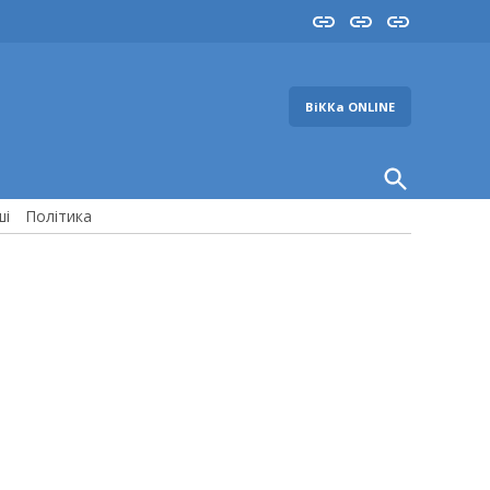
Insta
YouTube
FB
ВіККа ONLINE
Open
Search
ші
Політика