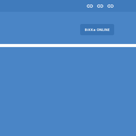
Insta
YouTube
FB
ВіККа ONLINE