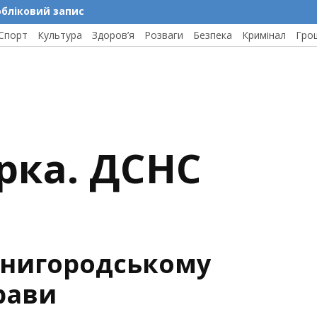
обліковий запис
Спорт
Культура
Здоров’я
Розваги
Безпека
Кримінал
Гро
ірка. ДСНС
венигородському
трави