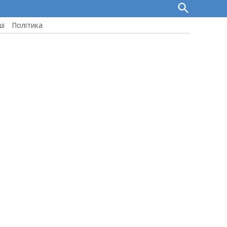
Open
Search
ші
Політика