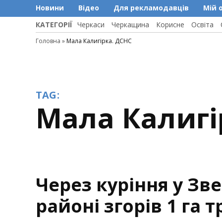
Новини
Відео
Для рекламодавців
Мій 
КАТЕГОРІЇ
Черкаси
Черкащина
Корисне
Освіта
Головна
»
Мала Калигірка. ДСНС
TAG:
Мала Калиг
Через куріння у З
районі згорів 1 га 