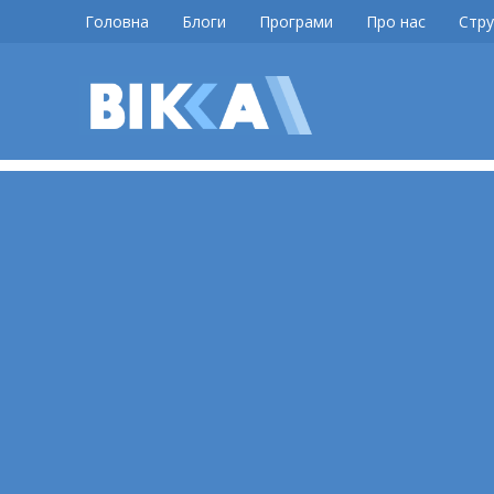
Skip
Головна
Блоги
Програми
Про нас
Стру
to
content
ВІККА
Новини
Черкас