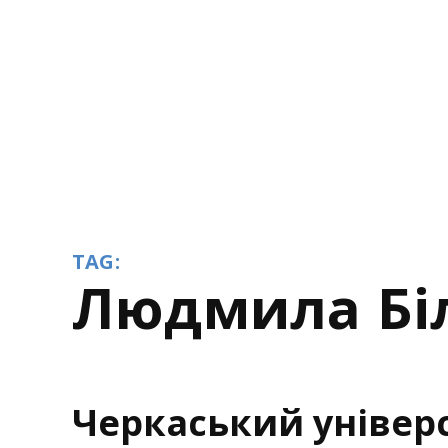
TAG:
Людмила Бі
Черкаський універ