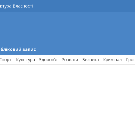
ктура Власності
обліковий запис
Спорт
Культура
Здоров’я
Розваги
Безпека
Кримінал
Гро