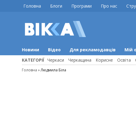
Skip
Головна
Блоги
Програми
Про нас
Стру
to
content
ВІККА
Новини
Черкас
Новини
Відео
Для рекламодавців
Мій 
КАТЕГОРІЇ
Черкаси
Черкащина
Корисне
Освіта
Головна
»
Людмила Біла