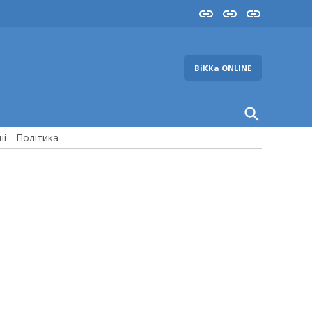
Insta
YouTube
FB
ВіККа ONLINE
Open
Search
ші
Політика