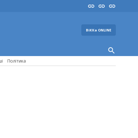
Insta
YouTube
FB
ВіККа ONLINE
Open
Search
ші
Політика