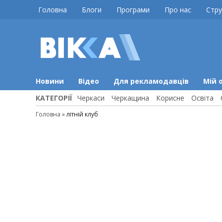
Skip
Головна
Блоги
Програми
Про нас
Стру
to
content
ВІККА
Новини
Черкас
Новини
Відео
Для рекламодавців
Мій 
КАТЕГОРІЇ
Черкаси
Черкащина
Корисне
Освіта
Головна
»
літній клуб