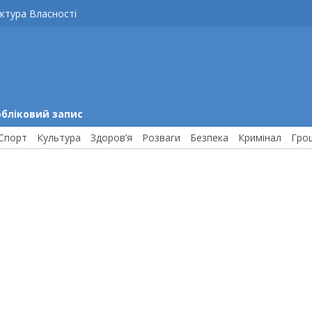
ктура Власності
обліковий запис
Спорт
Культура
Здоров’я
Розваги
Безпека
Кримінал
Гро