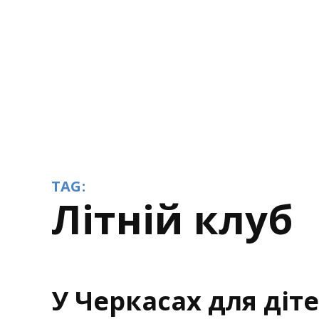
TAG:
літній клуб
У Черкасах для діт