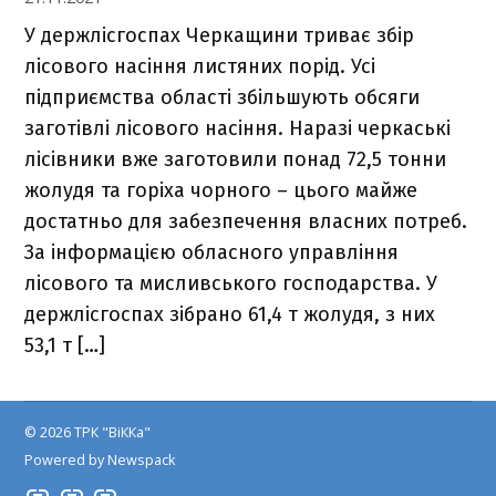
У держлісгоспах Черкащини триває збір
лісового насіння листяних порід. Усі
підприємства області збільшують обсяги
заготівлі лісового насіння. Наразі черкаські
лісівники вже заготовили понад 72,5 тонни
жолудя та горіха чорного – цього майже
достатньо для забезпечення власних потреб.
За інформацією обласного управління
лісового та мисливського господарства. У
держлісгоспах зібрано 61,4 т жолудя, з них
53,1 т […]
© 2026 ТРК "ВіККа"
Powered by Newspack
Insta
YouTube
FB