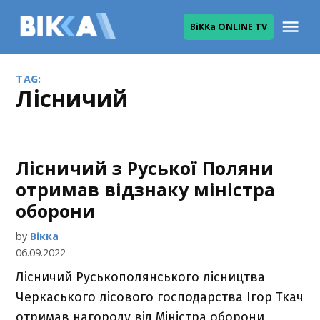
Skip
Me
ВіККа ONLINE TV
to
ВІККА
content
TAG:
лісничий
Лісничий з Руської Поляни
отримав відзнаку міністра
оборони
by
Вікка
06.09.2022
Лісничий Руськополянського лісництва
Черкаського лісового господарства Ігор Ткач
отримав нагороду від Міністра оборони