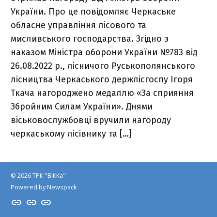
України. Про це повідомляє Черкаське
обласне управління лісового та
мисливського господарства. Згідно з
наказом Міністра оборони України №783 від
26.08.2022 р., лісничого Руськополянського
лісництва Черкаського держлісгоспу Ігоря
Ткача нагороджено медаллю «За сприяння
Збройним Силам України». Днями
віськовослужбовці вручили нагороду
черкаському лісівнику та […]
© 2026 ТРК "ВіККа"
Powered by Newspack
Insta
YouTube
FB