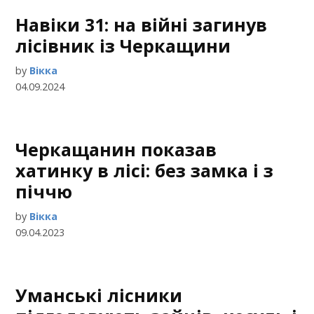
Навіки 31: на війні загинув
лісівник із Черкащини
by
Вікка
04.09.2024
Черкащанин показав
хатинку в лісі: без замка і з
піччю
by
Вікка
09.04.2023
Уманські лісники