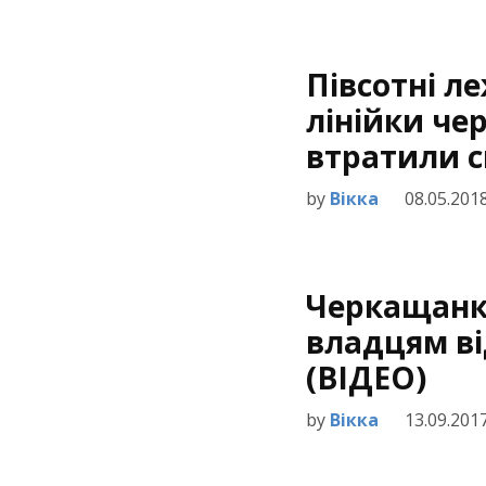
Півсотні ле
лінійки чер
втратили с
by
Вікка
08.05.201
Черкащанк
владцям ві
(ВІДЕО)
by
Вікка
13.09.201