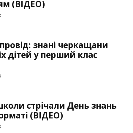
ям (ВІДЕО)
8
провід: знані черкащани
їх дітей у перший клас
8
школи стрічали День знань
орматі (ВІДЕО)
8