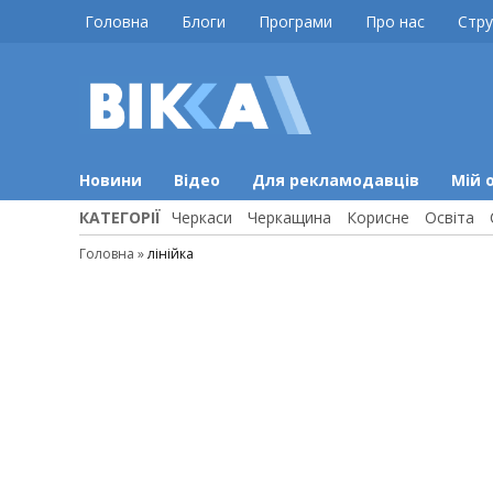
Skip
Головна
Блоги
Програми
Про нас
Стру
to
content
ВІККА
Новини
Черкас
Новини
Відео
Для рекламодавців
Мій 
КАТЕГОРІЇ
Черкаси
Черкащина
Корисне
Освіта
Головна
»
лінійка