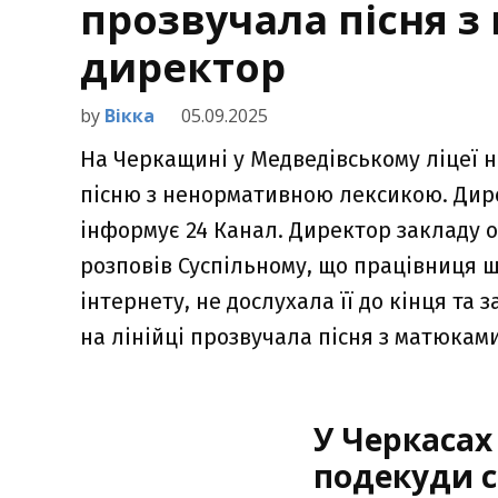
прозвучала пісня 
директор
by
Вікка
05.09.2025
На Черкащині у Медведівському ліцеї 
пісню з ненормативною лексикою. Дире
інформує 24 Канал. Директор закладу о
розповів Суспільному, що працівниця ш
інтернету, не дослухала її до кінця та
на лінійці прозвучала пісня з матюками
У Черкасах
подекуди с