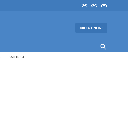
Insta
YouTube
FB
ВіККа ONLINE
Open
Search
ші
Політика