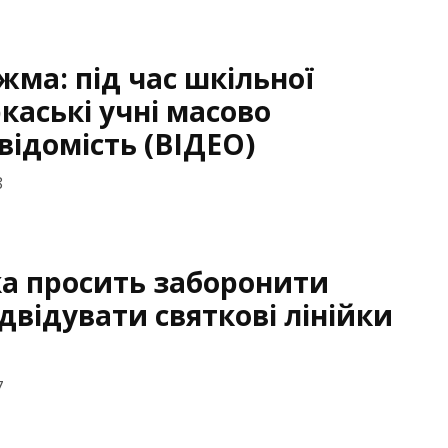
жма: під час шкільної
каські учні масово
відомість (ВІДЕО)
8
а просить заборонити
двідувати святкові лінійки
7