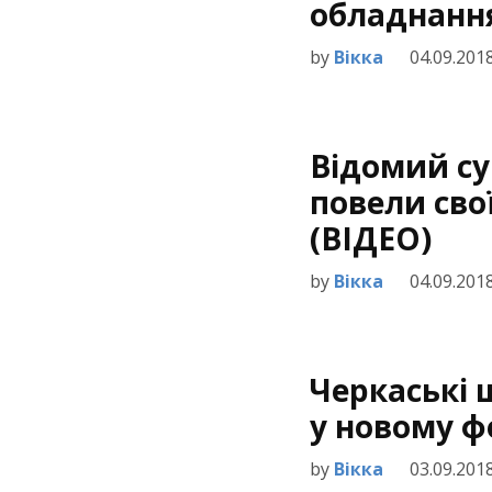
обладнанн
by
Вікка
04.09.201
Відомий су
повели сво
(ВІДЕО)
by
Вікка
04.09.201
Черкаські 
у новому ф
by
Вікка
03.09.201