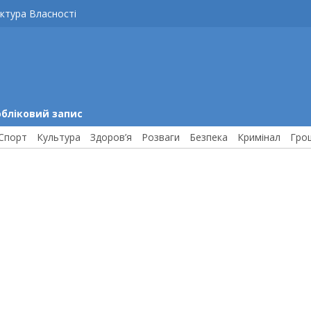
ктура Власності
обліковий запис
Спорт
Культура
Здоров’я
Розваги
Безпека
Кримінал
Гро