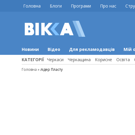
Skip
Головна
Блоги
Програми
Про нас
Стру
to
content
ВІККА
Новини
Черкас
Новини
Відео
Для рекламодавців
Мій 
КАТЕГОРІЇ
Черкаси
Черкащина
Корисне
Освіта
Головна
»
лідер Пласту