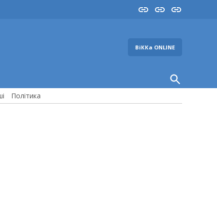
Insta
YouTube
FB
ВіККа ONLINE
Open
Search
ші
Політика