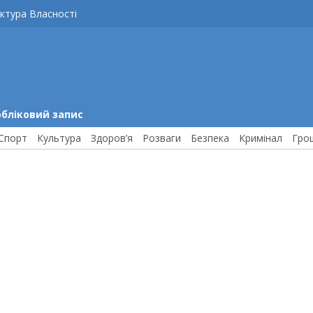
ктура Власності
обліковий запис
Спорт
Культура
Здоров’я
Розваги
Безпека
Кримінал
Гро