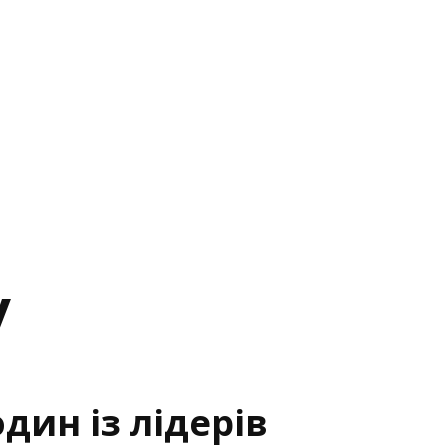
у
дин із лідерів