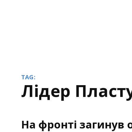
TAG:
лідер Пласт
На фронті загинув о