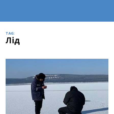
TAG:
лід