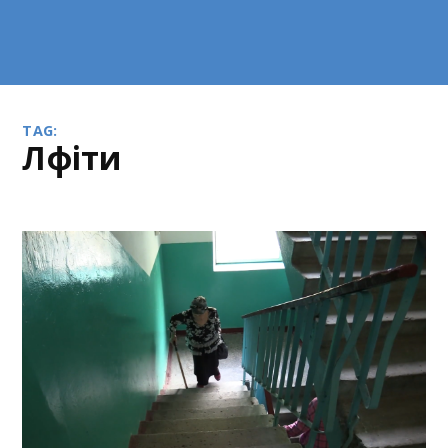
TAG:
лфіти