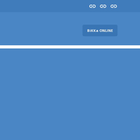
Insta
YouTube
FB
ВіККа ONLINE