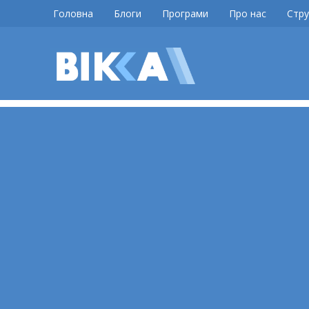
Skip
Головна
Блоги
Програми
Про нас
Стру
to
content
ВІККА
Новини
Черкас