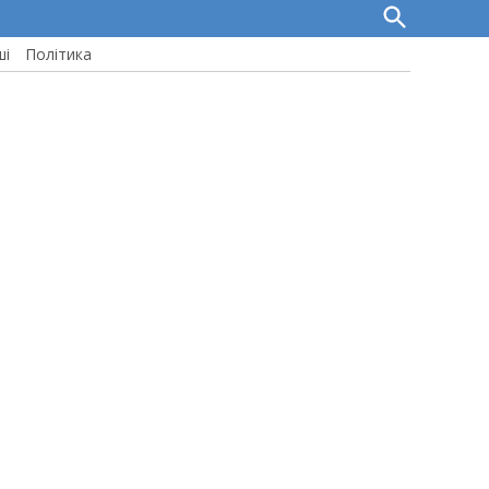
Open
Search
ші
Політика