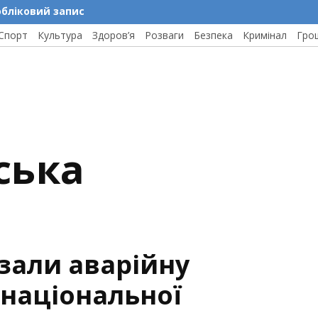
обліковий запис
Спорт
Культура
Здоров’я
Розваги
Безпека
Кримінал
Гро
ська
зали аварійну
 національної