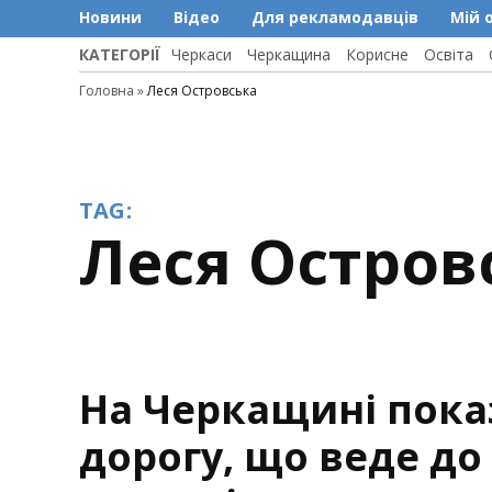
Новини
Відео
Для рекламодавців
Мій 
КАТЕГОРІЇ
Черкаси
Черкащина
Корисне
Освіта
Головна
»
Леся Островська
TAG:
Леся Остров
На Черкащині пока
дорогу, що веде до