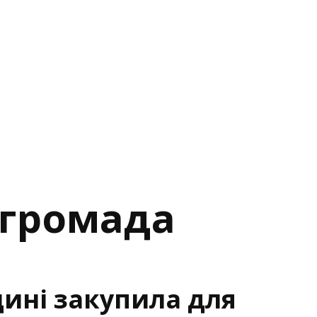
а громада
ині закупила для