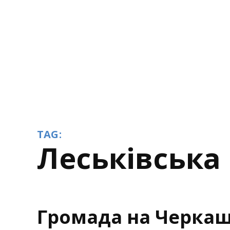
TAG:
Леськівськ
Громада на Черкащ