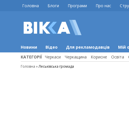
Skip
Головна
Блоги
Програми
Про нас
Стру
to
content
ВІККА
Новини
Черкас
Новини
Відео
Для рекламодавців
Мій 
КАТЕГОРІЇ
Черкаси
Черкащина
Корисне
Освіта
Головна
»
Леськівська громада