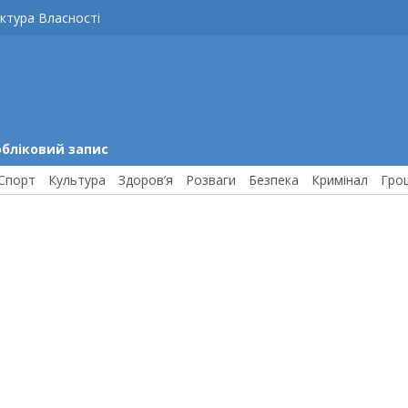
ктура Власності
обліковий запис
Спорт
Культура
Здоров’я
Розваги
Безпека
Кримінал
Гро