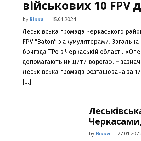
військових 10 FPV 
by
Вікка
15.01.2024
Леськівська громада Черкаського райо
FPV “Baton” з акумуляторами. Загальна 
бригада ТРо в Черкаській області. «Оп
допомагають нищити ворога», – зазнач
Леськівська громада розташована за 17
[…]
Леськівськ
Черкасами,
by
Вікка
27.01.202