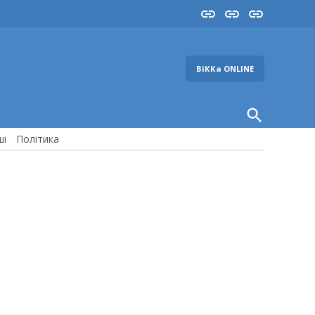
Insta
YouTube
FB
ВіККа ONLINE
Open
Search
ші
Політика