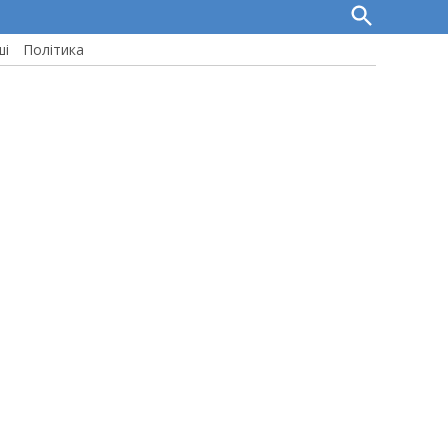
Open
Search
ші
Політика