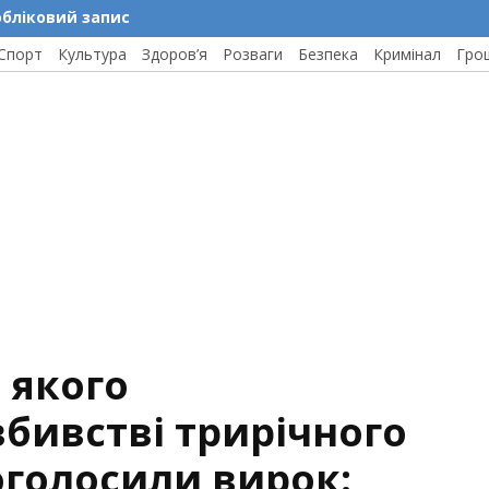
обліковий запис
Спорт
Культура
Здоров’я
Розваги
Безпека
Кримінал
Гро
 якого
бивстві трирічного
оголосили вирок: