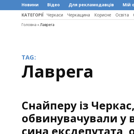
Новини
Відео
Для рекламодавців
Мій 
КАТЕГОРІЇ
Черкаси
Черкащина
Корисне
Освіта
Головна
»
Лаврега
TAG:
Лаврега
Снайперу із Черкас,
обвинувачували у в
сина ексдепутата, 