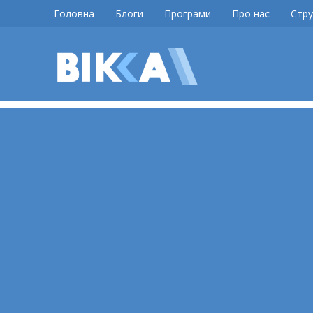
Skip
Головна
Блоги
Програми
Про нас
Стру
to
content
ВІККА
Новини
Черкас