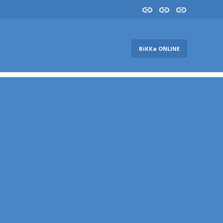
Insta
YouTube
FB
ВіККа ONLINE