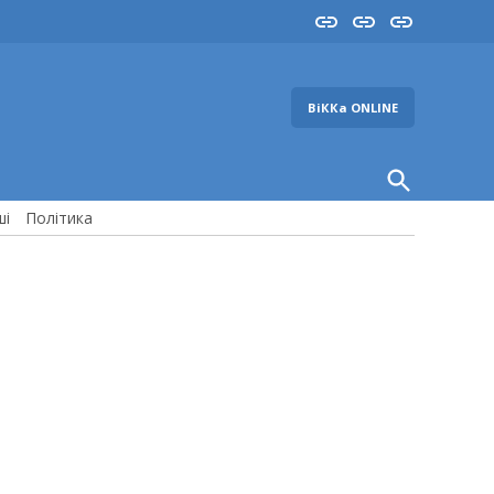
Insta
YouTube
FB
ВіККа ONLINE
Open
Search
ші
Політика