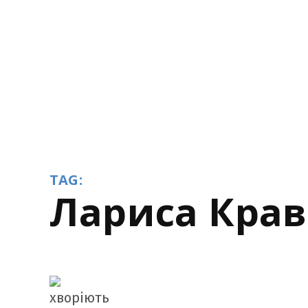
TAG:
Лариса Кра