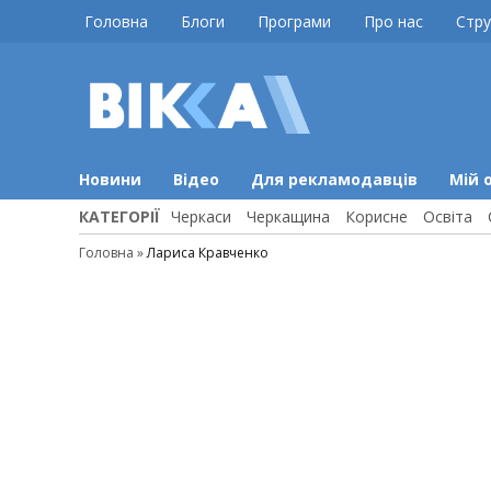
Skip
Головна
Блоги
Програми
Про нас
Стру
to
content
ВІККА
Новини
Черкас
Новини
Відео
Для рекламодавців
Мій 
КАТЕГОРІЇ
Черкаси
Черкащина
Корисне
Освіта
Головна
»
Лариса Кравченко