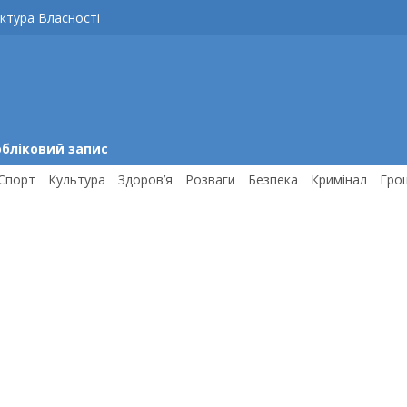
ктура Власності
обліковий запис
Спорт
Культура
Здоров’я
Розваги
Безпека
Кримінал
Гро