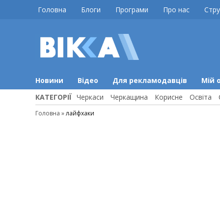
Skip
Головна
Блоги
Програми
Про нас
Стру
to
content
ВІККА
Новини
Черкас
Новини
Відео
Для рекламодавців
Мій 
КАТЕГОРІЇ
Черкаси
Черкащина
Корисне
Освіта
Головна
»
лайфхаки