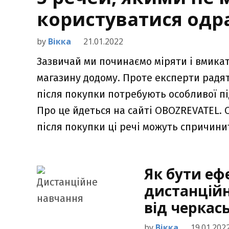
користуватися одра
by
Вікка
21.01.2022
Зазвичай ми починаємо міряти і вмикат
магазину додому. Проте експерти радять
після покупки потребують особливої п
Про це йдеться на сайті OBOZREVATEL. 
після покупки ці речі можуть спричинити
Як бути еф
дистанційн
від черкас
by
Вікка
19.01.202