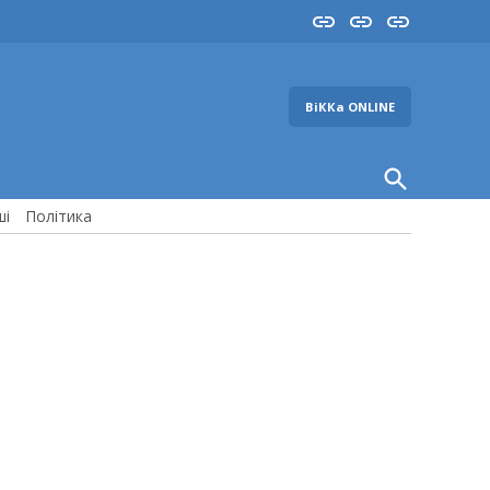
Insta
YouTube
FB
ВіККа ONLINE
Open
Search
ші
Політика