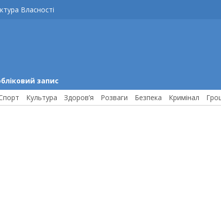
ктура Власності
обліковий запис
Спорт
Культура
Здоров’я
Розваги
Безпека
Кримінал
Гро