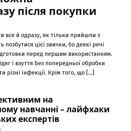
зу після покупки
и все й одразу, як тільки прийшли з
 позбутися цієї звички, бо деякі речі
ідготовки перед першим використанням.
Одяг і взуття Без попередньої обробки
 різні інфекції. Крім того, що […]
ективним на
ому навчанні – лайфхаки
ьких експертів
2