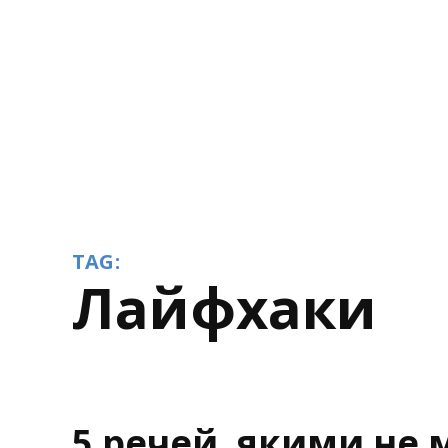
TAG:
лайфхаки
5 речей, якими не