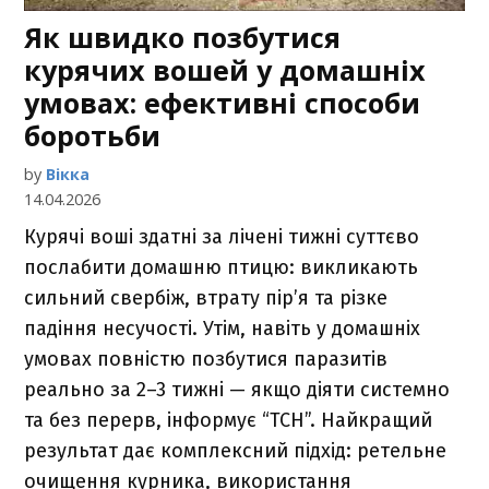
Як швидко позбутися
курячих вошей у домашніх
умовах: ефективні способи
боротьби
by
Вікка
14.04.2026
Курячі воші здатні за лічені тижні суттєво
послабити домашню птицю: викликають
сильний свербіж, втрату пір’я та різке
падіння несучості. Утім, навіть у домашніх
умовах повністю позбутися паразитів
реально за 2–3 тижні — якщо діяти системно
та без перерв, інформує “ТСН”. Найкращий
результат дає комплексний підхід: ретельне
очищення курника, використання